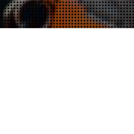
rijfformulier / sollicitatiefor